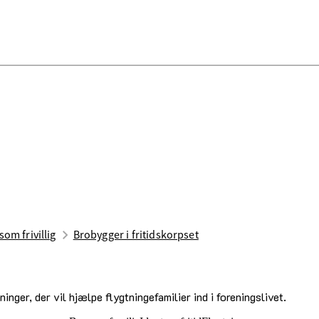
som frivillig
Brobygger i fritidskorpset
inger, der vil hjælpe flygtningefamilier ind i foreningslivet.