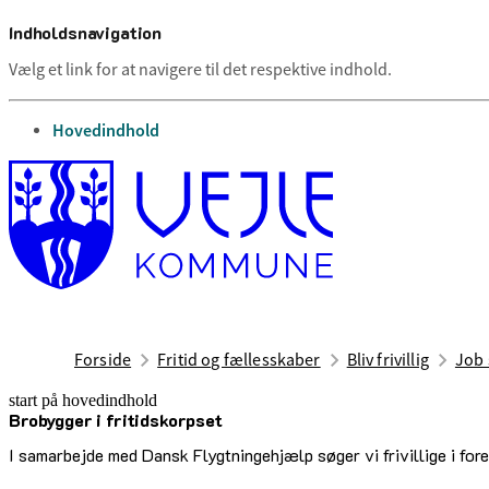
Indholdsnavigation
Vælg et link for at navigere til det respektive indhold.
gå til
Hovedindhold
Forside
Fritid og fællesskaber
Bliv frivillig
Job 
start på hovedindhold
Brobygger i fritidskorpset
senest opdateret 24. februar 2025
I samarbejde med Dansk Flygtningehjælp søger vi frivillige i foren