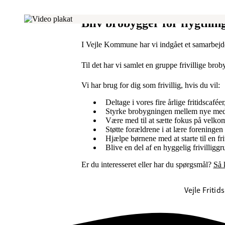
Bliv brobygger for flygtning
I Vejle Kommune har vi indgået et samarbejde
Til det har vi samlet en gruppe frivillige broby
Vi har brug for dig som frivillig, hvis du vil:
Deltage i vores fire årlige fritidscafé
Styrke brobygningen mellem nye me
Være med til at sætte fokus på velkom
Støtte forældrene i at lære foreninge
Hjælpe børnene med at starte til en fri
Blive en del af en hyggelig frivillig
Er du interesseret eller har du spørgsmål?
Så 
Vejle Friti