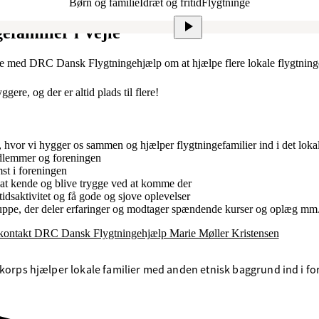
Børn og familie
Idræt og fritid
Flygtninge
efamilier i Vejle
 med DRC Dansk Flygtningehjælp om at hjælpe flere lokale flygtningefa
ggere, og der er altid plads til flere!
er, hvor vi hygger os sammen og hjælper flygtningefamilier ind i det loka
dlemmer og foreningen
st i foreningen
n at kende og blive trygge ved at komme der
tidsaktivitet og få gode og sjove oplevelser
gruppe, der deler erfaringer og modtager spændende kurser og oplæg mm
kontakt DRC Dansk Flygtningehjælp Marie Møller Kristensen
dskorps hjælper lokale familier med anden etnisk baggrund ind i for