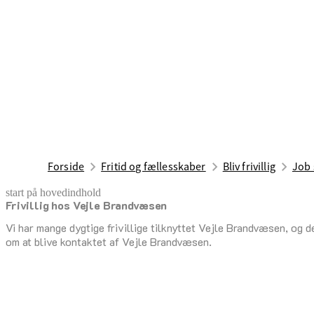
Forside
Fritid og fællesskaber
Bliv frivillig
Job 
start på hovedindhold
Frivillig hos Vejle Brandvæsen
senest opdateret 24. februar 2025
Vi har mange dygtige frivillige tilknyttet Vejle Brandvæsen, og de
om at blive kontaktet af Vejle Brandvæsen.