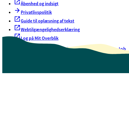
Åbenhed og indsigt
Privatlivspolitik
Guide til oplæsning af tekst
Webtilgængelighedserklæring
Log på Mit Overblik
Akut hjælp
EAN-numre
Oversigt over selvbetjening
Job
Presse