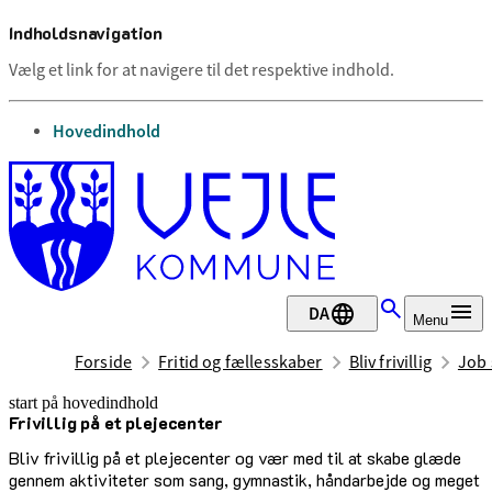
Indholdsnavigation
Vælg et link for at navigere til det respektive indhold.
gå til
Hovedindhold
DA
Menu
Forside
Fritid og fællesskaber
Bliv frivillig
Job 
start på hovedindhold
Frivillig på et plejecenter
senest opdateret 13. maj 2025
Bliv frivillig på et plejecenter og vær med til at skabe glæde
gennem aktiviteter som sang, gymnastik, håndarbejde og meget