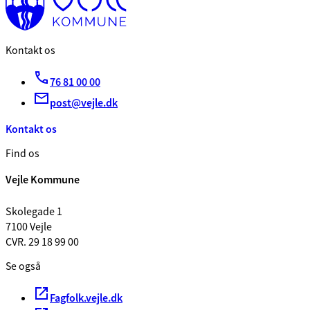
Kontakt os
76 81 00 00
post@vejle.dk
Kontakt os
Find os
Vejle Kommune
Skolegade 1
7100 Vejle
CVR. 29 18 99 00
Se også
Fagfolk.vejle.dk