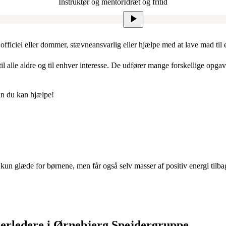
Instruktør og mentor
Idræt og fritid
r, officiel eller dommer, stævneansvarlig eller hjælpe med at lave mad til
alle aldre og til enhver interesse. De udfører mange forskellige opgaver 
an du kan hjælpe!
kun glæde for børnene, men får også selv masser af positiv energi tilbag
derledere i Ørnebjerg Spejdergruppe