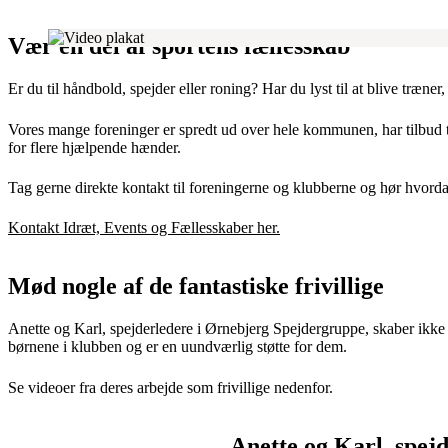
Vær en del af sportens fællesskab
Er du til håndbold, spejder eller roning? Har du lyst til at blive træne
Vores mange foreninger er spredt ud over hele kommunen, har tilbud til 
for flere hjælpende hænder.
Tag gerne direkte kontakt til foreningerne og klubberne og hør hvord
Kontakt Idræt, Events og Fællesskaber her.
Mød nogle af de fantastiske frivillige
Anette og Karl, spejderledere i Ørnebjerg Spejdergruppe, skaber ikke 
børnene i klubben og er en uundværlig støtte for dem.
Se videoer fra deres arbejde som frivillige nedenfor.
Anette og Karl, spej