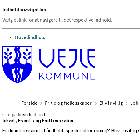
Indholdsnavigation
Vælg et link for at navigere til det respektive indhold.
gå til
Hovedindhold
Forside
Fritid og fællesskaber
Bliv frivillig
Job 
start på hovedindhold
Idræt, Events og Fællesskaber
senest opdateret 24. februar 2025
Er du interesseret i håndbold, spejder eller roning? Bliv frivill