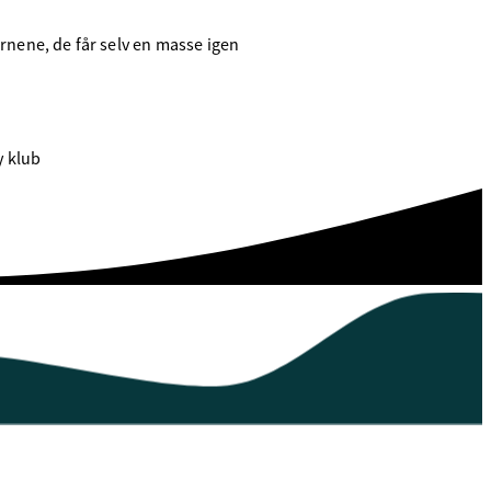
rnene, de får selv en masse igen
y klub