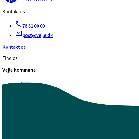
Kontakt os
76 81 00 00
post@vejle.dk
Kontakt os
Find os
Vejle Kommune
Skolegade 1
7100 Vejle
CVR. 29 18 99 00
Se også
Fagfolk.vejle.dk
Åbenhed og indsigt