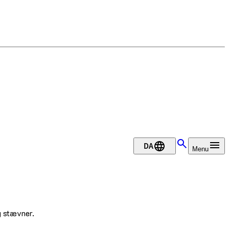
DA
Menu
og stævner.