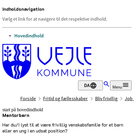
Indholdsnavigation
Vælg et link for at navigere til det respektive indhold.
gå til
Hovedindhold
DA
Menu
Forside
Fritid og fællesskaber
Bliv frivillig
Job 
start på hovedindhold
Mentorbarn
senest opdateret 17. december 2025
Har du/I lyst til at være frivillig venskabsfamilie for et barn
eller en ung i en udsat position?