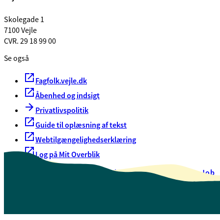
Skolegade 1
7100 Vejle
CVR. 29 18 99 00
Se også
Fagfolk.vejle.dk
Åbenhed og indsigt
Privatlivspolitik
Guide til oplæsning af tekst
Webtilgængelighedserklæring
Log på Mit Overblik
Akut hjælp
EAN-numre
Oversigt over selvbetjening
Job
Presse