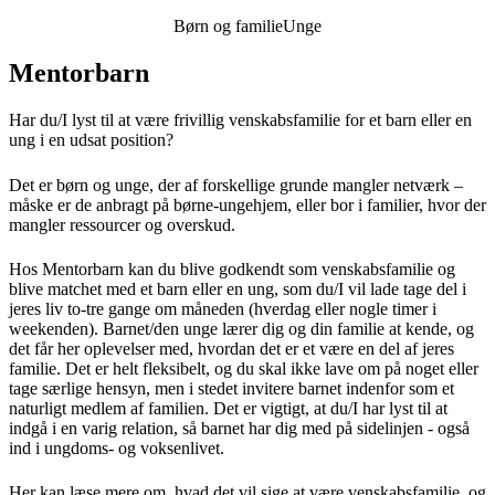
Børn og familie
Unge
Mentorbarn
Har du/I lyst til at være frivillig venskabsfamilie for et barn eller en
ung i en udsat position?
Det er børn og unge, der af forskellige grunde mangler netværk –
måske er de anbragt på børne-ungehjem, eller bor i familier, hvor der
mangler ressourcer og overskud.
Hos Mentorbarn kan du blive godkendt som venskabsfamilie og
blive matchet med et barn eller en ung, som du/I vil lade tage del i
jeres liv to-tre gange om måneden (hverdag eller nogle timer i
weekenden). Barnet/den unge lærer dig og din familie at kende, og
det får her oplevelser med, hvordan det er et være en del af jeres
familie. Det er helt fleksibelt, og du skal ikke lave om på noget eller
tage særlige hensyn, men i stedet invitere barnet indenfor som et
naturligt medlem af familien. Det er vigtigt, at du/I har lyst til at
indgå i en varig relation, så barnet har dig med på sidelinjen - også
ind i ungdoms- og voksenlivet.
Her kan læse mere om, hvad det vil sige at være venskabsfamilie, og