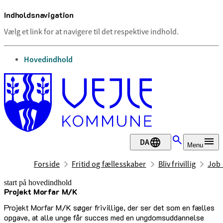
Indholdsnavigation
Vælg et link for at navigere til det respektive indhold.
gå til
Hovedindhold
DA
Menu
Forside
Fritid og fællesskaber
Bliv frivillig
Job 
start på hovedindhold
Projekt Morfar M/K
senest opdateret 24. februar 2025
Projekt Morfar M/K søger frivillige, der ser det som en fælles
opgave, at alle unge får succes med en ungdomsuddannelse