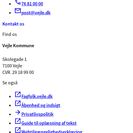
76 81 00 00
post@vejle.dk
Kontakt os
Find os
Vejle Kommune
Skolegade 1
7100 Vejle
CVR. 29 18 99 00
Se også
Fagfolk.vejle.dk
Åbenhed og indsigt
Privatlivspolitik
Guide til oplæsning af tekst
Webtilgængelighedserklæring