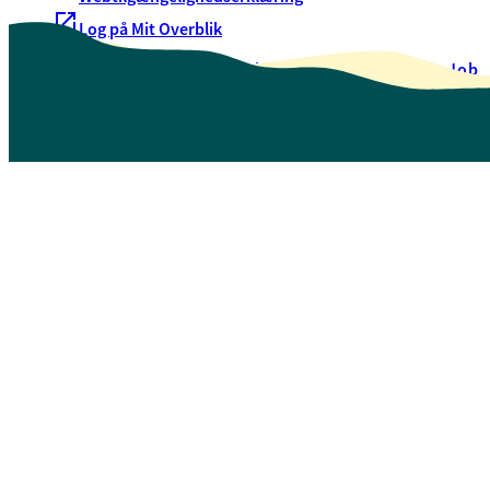
Log på Mit Overblik
Akut hjælp
EAN-numre
Oversigt over selvbetjening
Job
Presse