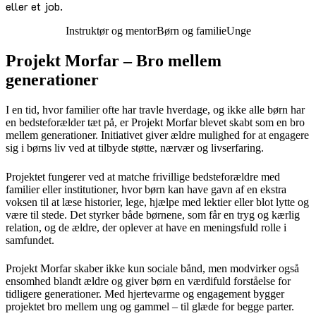
eller et job.
Instruktør og mentor
Børn og familie
Unge
Projekt Morfar – Bro mellem
generationer
I en tid, hvor familier ofte har travle hverdage, og ikke alle børn har
en bedsteforælder tæt på, er Projekt Morfar blevet skabt som en bro
mellem generationer. Initiativet giver ældre mulighed for at engagere
sig i børns liv ved at tilbyde støtte, nærvær og livserfaring.
Projektet fungerer ved at matche frivillige bedsteforældre med
familier eller institutioner, hvor børn kan have gavn af en ekstra
voksen til at læse historier, lege, hjælpe med lektier eller blot lytte og
være til stede. Det styrker både børnene, som får en tryg og kærlig
relation, og de ældre, der oplever at have en meningsfuld rolle i
samfundet.
Projekt Morfar skaber ikke kun sociale bånd, men modvirker også
ensomhed blandt ældre og giver børn en værdifuld forståelse for
tidligere generationer. Med hjertevarme og engagement bygger
projektet bro mellem ung og gammel – til glæde for begge parter.