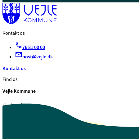
Kontakt os
76 81 00 00
post@vejle.dk
Kontakt os
Find os
Vejle Kommune
Skolegade 1
7100 Vejle
CVR. 29 18 99 00
Se også