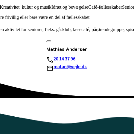
Kreativitet, kultur og musik
Idræt og bevægelse
Café-fællesskaber
Senio
 frivillig eller bare være en del af fællesskabet.
n aktivitet for seniorer, f.eks. gå-klub, læsecafé, pårørendegruppe, spi
Mathias Andersen
20 14 37 96
matan@vejle.dk