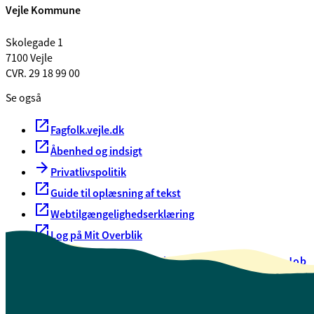
Vejle Kommune
Skolegade 1
7100 Vejle
CVR. 29 18 99 00
Se også
Fagfolk.vejle.dk
Åbenhed og indsigt
Privatlivspolitik
Guide til oplæsning af tekst
Webtilgængelighedserklæring
Log på Mit Overblik
Akut hjælp
EAN-numre
Oversigt over selvbetjening
Job
Presse