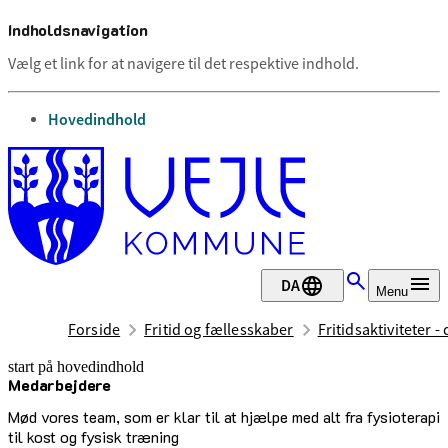
Indholdsnavigation
Vælg et link for at navigere til det respektive indhold.
gå til
Hovedindhold
DA
Menu
Forside
Fritid og fællesskaber
Fritidsaktiviteter -
start på hovedindhold
Medarbejdere
senest opdateret 19. februar 2026
Mød vores team, som er klar til at hjælpe med alt fra fysioterapi
til kost og fysisk træning