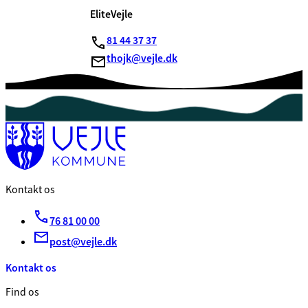
EliteVejle
81 44 37 37
thojk@vejle.dk
Kontakt os
76 81 00 00
post@vejle.dk
Kontakt os
Find os