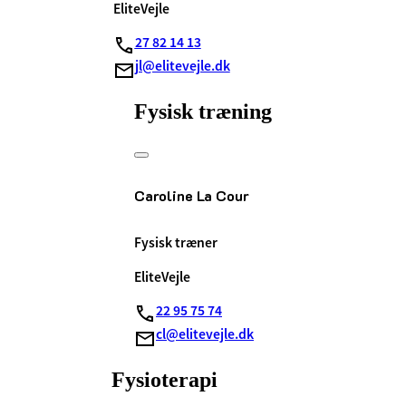
EliteVejle
27 82 14 13
jl@elitevejle.dk
Fysisk træning
Caroline La Cour
Fysisk træner
EliteVejle
22 95 75 74
cl@elitevejle.dk
Fysioterapi