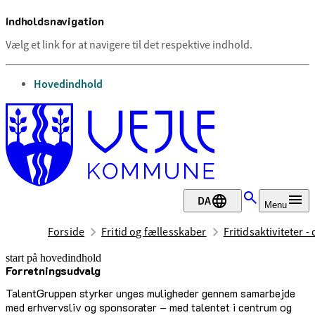
Indholdsnavigation
Vælg et link for at navigere til det respektive indhold.
gå til
Hovedindhold
DA
Menu
Forside
Fritid og fællesskaber
Fritidsaktiviteter -
start på hovedindhold
Forretningsudvalg
senest opdateret 13. maj 2026
TalentGruppen styrker unges muligheder gennem samarbejde
med erhvervsliv og sponsorater – med talentet i centrum og