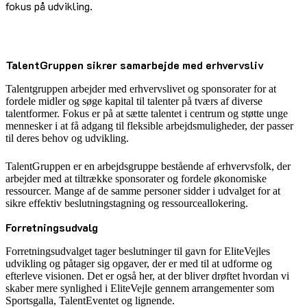
fokus på udvikling.
TalentGruppen sikrer samarbejde med erhvervsliv
Talentgruppen arbejder med erhvervslivet og sponsorater for at
fordele midler og søge kapital til talenter på tværs af diverse
talentformer. Fokus er på at sætte talentet i centrum og støtte unge
mennesker i at få adgang til fleksible arbejdsmuligheder, der passer
til deres behov og udvikling.
TalentGruppen er en arbejdsgruppe bestående af erhvervsfolk, der
arbejder med at tiltrække sponsorater og fordele økonomiske
ressourcer. Mange af de samme personer sidder i udvalget for at
sikre effektiv beslutningstagning og ressourceallokering.
Forretningsudvalg
Forretningsudvalget tager beslutninger til gavn for EliteVejles
udvikling og påtager sig opgaver, der er med til at udforme og
efterleve visionen. Det er også her, at der bliver drøftet hvordan vi
skaber mere synlighed i EliteVejle gennem arrangementer som
Sportsgalla, TalentEventet og lignende.