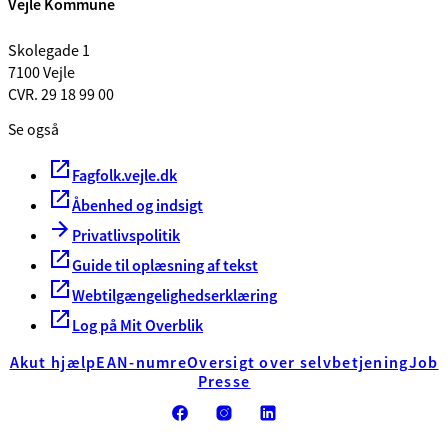
Vejle Kommune
Skolegade 1
7100 Vejle
CVR. 29 18 99 00
Se også
Fagfolk.vejle.dk
Åbenhed og indsigt
Privatlivspolitik
Guide til oplæsning af tekst
Webtilgængelighedserklæring
Log på Mit Overblik
Akut hjælp
EAN-numre
Oversigt over selvbetjening
Job
Presse