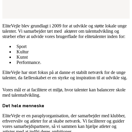
EliteVejle blev grundlagt i 2009 for at udvikle og støtte lokale unge
talenter. Vi samarbejder tæt med aktører om talentudvikling og
stræber efter at udvide vores brugerflade for elitetalenter inden for:
Sport
Kultur
Kunst
Performance.
EliteVejle har stort fokus på at danne et stabilt netværk for de unge
talenter, da fællesskabet er en styrke og inspiration til at udvikle sig.
Vores mål er at facilitere et miljø, hvor talenter kan balancere skole
med talentudvikling.
Det hele menneske
EliteVejle er en paraplyorganisation, der samarbejder med klubber,
erhvervsliv og atleter for at skabe netværk. Vi faciliterer og guider
vores samarbejdspartnere, så vi sammen kan hjælpe atleter og
artister med at indfri deres ambitioner.