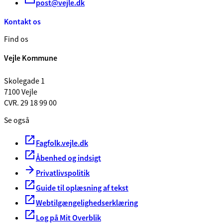
post@vejle.dk
Kontakt os
Find os
Vejle Kommune
Skolegade 1
7100 Vejle
CVR. 29 18 99 00
Se også
Fagfolk.vejle.dk
Åbenhed og indsigt
Privatlivspolitik
Guide til oplæsning af tekst
Webtilgængelighedserklæring
Log på Mit Overblik