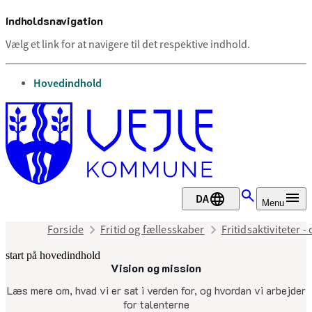
Indholdsnavigation
Vælg et link for at navigere til det respektive indhold.
gå til
Hovedindhold
DA
Menu
Forside
Fritid og fællesskaber
Fritidsaktiviteter -
start på hovedindhold
Vision og mission
senest opdateret 26. marts 2025
Læs mere om, hvad vi er sat i verden for, og hvordan vi arbejder
for talenterne