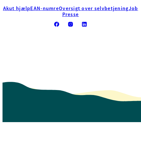
Akut hjælp
EAN-numre
Oversigt over selvbetjening
Job
Presse