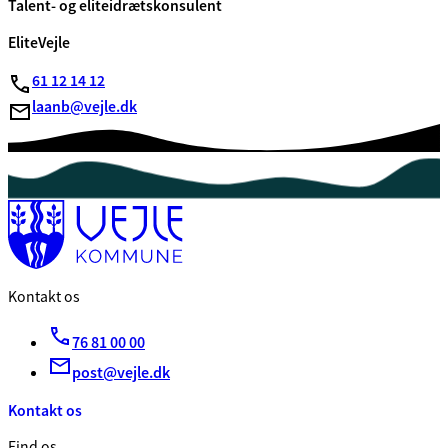
Talent- og eliteidrætskonsulent
EliteVejle
61 12 14 12
laanb@vejle.dk
Kontakt os
76 81 00 00
post@vejle.dk
Kontakt os
Find os