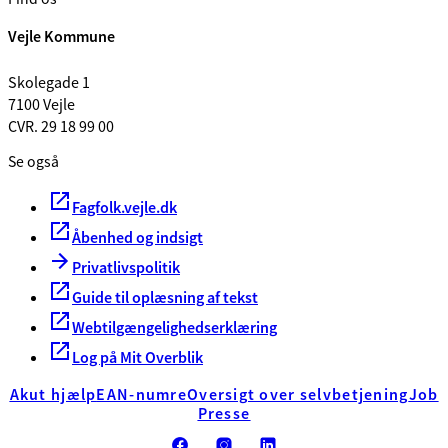
Vejle Kommune
Skolegade 1
7100 Vejle
CVR. 29 18 99 00
Se også
Fagfolk.vejle.dk
Åbenhed og indsigt
Privatlivspolitik
Guide til oplæsning af tekst
Webtilgængelighedserklæring
Log på Mit Overblik
Akut hjælp
EAN-numre
Oversigt over selvbetjening
Job
Presse