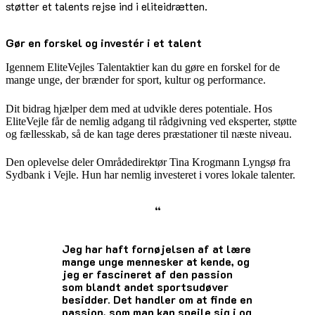
støtter et talents rejse ind i eliteidrætten.
Gør en forskel og investér i et talent
Igennem EliteVejles Talentaktier kan du gøre en forskel for de
mange unge, der brænder for sport, kultur og performance.
Dit bidrag hjælper dem med at udvikle deres potentiale. Hos
EliteVejle får de nemlig adgang til rådgivning ved eksperter, støtte
og fællesskab, så de kan tage deres præstationer til næste niveau.
Den oplevelse deler Områdedirektør Tina Krogmann Lyngsø fra
Sydbank i Vejle. Hun har nemlig investeret i vores lokale talenter.
“
Jeg har haft fornøjelsen af at lære
mange unge mennesker at kende, og
jeg er fascineret af den passion
som blandt andet sportsudøver
besidder. Det handler om at finde en
passion, som man kan spejle sig i og