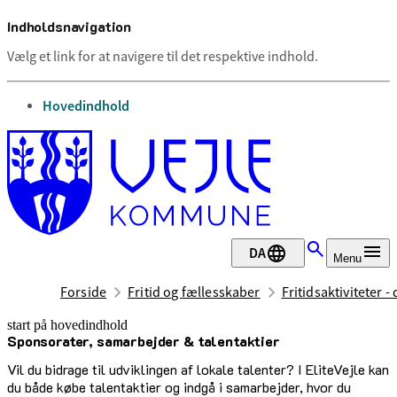
Indholdsnavigation
Vælg et link for at navigere til det respektive indhold.
gå til
Hovedindhold
DA
Menu
Forside
Fritid og fællesskaber
Fritidsaktiviteter -
start på hovedindhold
Sponsorater, samarbejder & talentaktier
senest opdateret 24. oktober 2025
Vil du bidrage til udviklingen af lokale talenter? I EliteVejle kan
du både købe talentaktier og indgå i samarbejder, hvor du