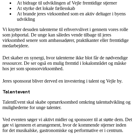
At bidrage til udviklingen af Vejle fremtidige stjerner
At styrke det lokale fællesskab
At brande jeres virksomhed som en aktiv deltager i byens
udvikling
Vi knytter desuden talenterne til erhvervslivet i gennem vores rolle
som jobportal. De unge kan således vende tilbage til jeres
virksomhed senere som ambassadører, praktikanter eller fremtidige
medarbejdere.
Det skaber en synergi, hvor talenterne ikke blot får de nødvendige
ressourcer. De ser også en mulig fremtid i lokalområdet og måske
hos jer som sponsorvirksomhed.
Jeres sponsorat bliver derved en investering i talent og Vejle by.
Talentevent
TalentEvent skal skabe opmærksomhed omkring talentudvikling og
mulighederne for unge talenter.
Ved eventen søger vi aktivt midler og sponsorer til at støtte dem. Det
gør vi igennem et arrangement, hvor de kommende stjerner inden
for det musikalske, gastronomiske og performative er i centrum.