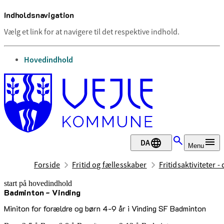
Indholdsnavigation
Vælg et link for at navigere til det respektive indhold.
gå til
Hovedindhold
DA
Menu
Forside
Fritid og fællesskaber
Fritidsaktiviteter -
start på hovedindhold
Badminton - Vinding
senest opdateret 17. februar 2026
Miniton for forældre og børn 4-9 år i Vinding SF Badminton