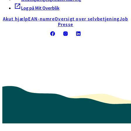
Log på Mit Overblik
Akut hjælp
EAN-numre
Oversigt over selvbetjening
Job
Presse