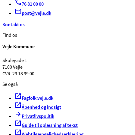
76 81 00 00
post@vejle.dk
Kontakt os
Find os
Vejle Kommune
Skolegade 1
7100 Vejle
CVR. 29 18 99 00
Se også
Fagfolk.vejle.dk
Åbenhed og indsigt
Privatlivspolitik
Guide til oplæsning af tekst
Webtilgængelighedserklæring