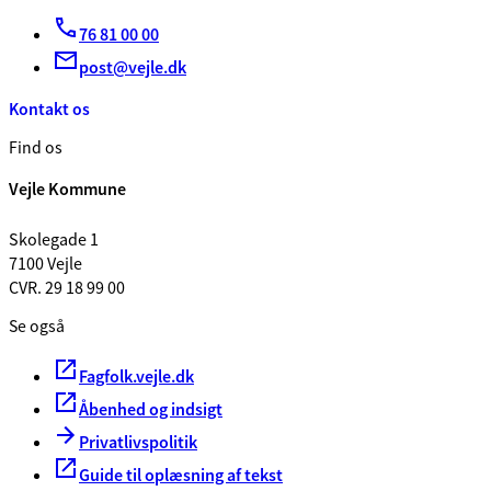
76 81 00 00
post@vejle.dk
Kontakt os
Find os
Vejle Kommune
Skolegade 1
7100 Vejle
CVR. 29 18 99 00
Se også
Fagfolk.vejle.dk
Åbenhed og indsigt
Privatlivspolitik
Guide til oplæsning af tekst