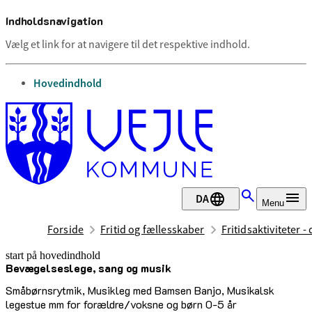
Indholdsnavigation
Vælg et link for at navigere til det respektive indhold.
gå til
Hovedindhold
DA
Menu
Forside
Fritid og fællesskaber
Fritidsaktiviteter -
start på hovedindhold
Bevægelseslege, sang og musik
senest opdateret 17. februar 2026
Småbørnsrytmik, Musikleg med Bamsen Banjo, Musikalsk
legestue mm for forældre/voksne og børn 0-5 år