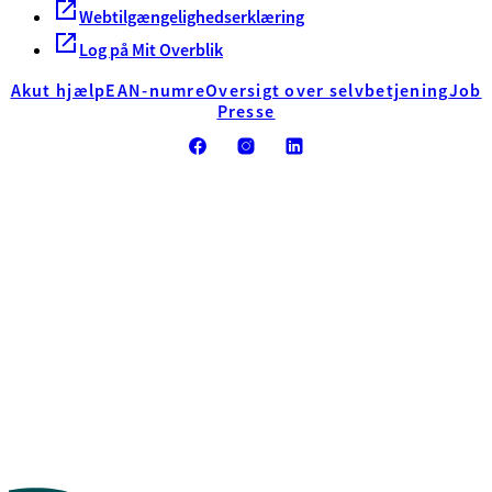
Webtilgængelighedserklæring
Log på Mit Overblik
Akut hjælp
EAN-numre
Oversigt over selvbetjening
Job
Presse