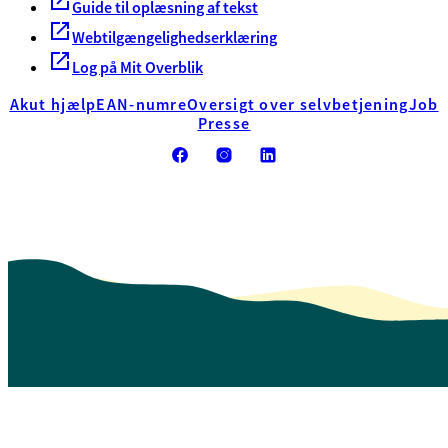
Guide til oplæsning af tekst
Webtilgængelighedserklæring
Log på Mit Overblik
Akut hjælp
EAN-numre
Oversigt over selvbetjening
Job
Presse