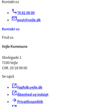
Kontakt os
76 81 00 00
post@vejle.dk
Kontakt os
Find os
Vejle Kommune
Skolegade 1
7100 Vejle
CVR. 29 18 99 00
Se også
Fagfolk.vejle.dk
Åbenhed og indsigt
Privatlivspolitik