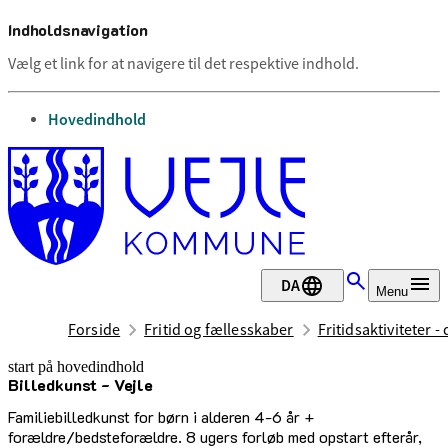
Indholdsnavigation
Vælg et link for at navigere til det respektive indhold.
gå til
Hovedindhold
DA
Menu
Forside
Fritid og fællesskaber
Fritidsaktiviteter -
start på hovedindhold
Billedkunst - Vejle
senest opdateret 17. februar 2026
Familiebilledkunst for børn i alderen 4-6 år +
forældre/bedsteforældre. 8 ugers forløb med opstart efterår,