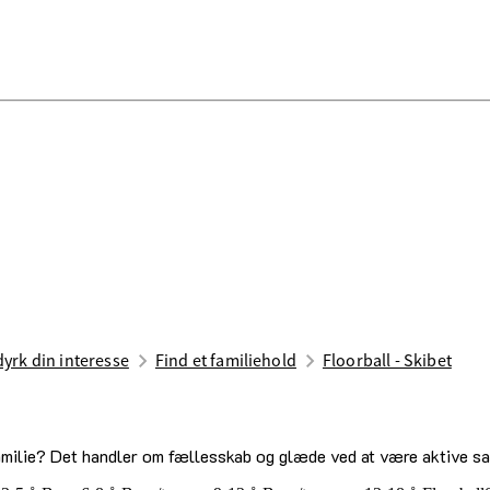
 dyrk din interesse
Find et familiehold
Floorball - Skibet
 familie? Det handler om fællesskab og glæde ved at være aktive 