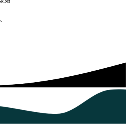
Skibet
v.