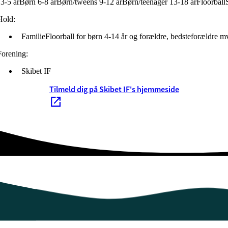
3-5 år
Børn 6-8 år
Børn/tweens 9-12 år
Børn/teenager 13-18 år
Floorball
Hold:
FamilieFloorball for børn 4-14 år og forældre, bedsteforældre m
Forening:
Skibet IF
Tilmeld dig på Skibet IF's hjemmeside