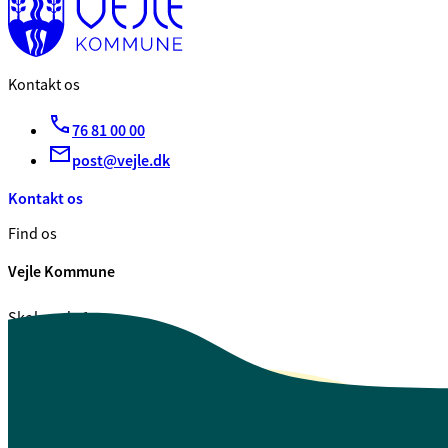
Kontakt os
76 81 00 00
post@vejle.dk
Kontakt os
Find os
Vejle Kommune
Skolegade 1
7100 Vejle
CVR. 29 18 99 00
Se også
Fagfolk.vejle.dk