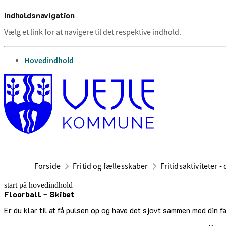
Indholdsnavigation
Vælg et link for at navigere til det respektive indhold.
gå til
Hovedindhold
Forside
Fritid og fællesskaber
Fritidsaktiviteter -
start på hovedindhold
Floorball - Skibet
senest opdateret 17. februar 2026
Er du klar til at få pulsen op og have det sjovt sammen med din