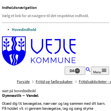
Indholdsnavigation
Vælg et link for at navigere til det respektive indhold.
gå til
Hovedindhold
DA
Menu
Forside
Fritid og fællesskaber
Fritidsaktiviteter -
start på hovedindhold
Gymnastik – Vandel
senest opdateret 17. februar 2026
Glæd dig til bevægelse, nærvær og leg sammen med dit barn.
På holdet vil vi gennem bevægelse, leg og sang styrke