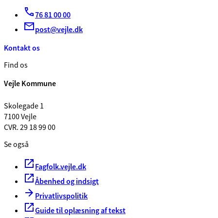
76 81 00 00
post@vejle.dk
Kontakt os
Find os
Vejle Kommune
Skolegade 1
7100 Vejle
CVR. 29 18 99 00
Se også
Fagfolk.vejle.dk
Åbenhed og indsigt
Privatlivspolitik
Guide til oplæsning af tekst