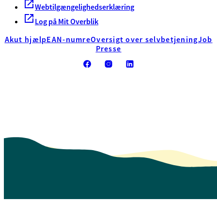
Webtilgængelighedserklæring
Log på Mit Overblik
Akut hjælp
EAN-numre
Oversigt over selvbetjening
Job
Presse