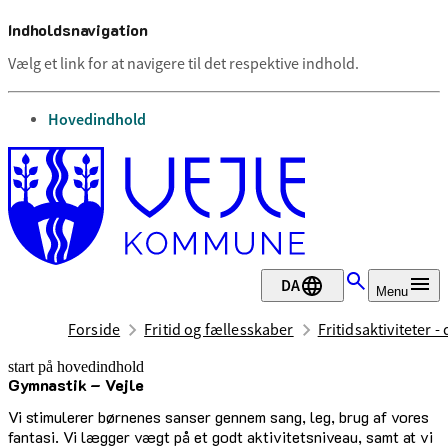
Indholdsnavigation
Vælg et link for at navigere til det respektive indhold.
gå til
Hovedindhold
DA
Menu
Forside
Fritid og fællesskaber
Fritidsaktiviteter -
start på hovedindhold
Gymnastik – Vejle
senest opdateret 17. februar 2026
Vi stimulerer børnenes sanser gennem sang, leg, brug af vores
fantasi. Vi lægger vægt på et godt aktivitetsniveau, samt at vi