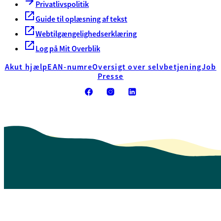
Privatlivspolitik
Guide til oplæsning af tekst
Webtilgængelighedserklæring
Log på Mit Overblik
Akut hjælp
EAN-numre
Oversigt over selvbetjening
Job
Presse