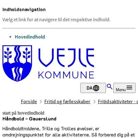
Indholdsnavigation
Vælg et link for at navigere til det respektive indhold.
gå til
Hovedindhold
DA
Menu
Forside
Fritid og fællesskaber
Fritidsaktiviteter -
start på hovedindhold
Håndbold - Gauerslund
senest opdateret 17. februar 2026
Håndboldtroldene, Trille og Trolles øvelser, er
omdrejningspunktet for alle aktiviteterne. Så forbered dig på et