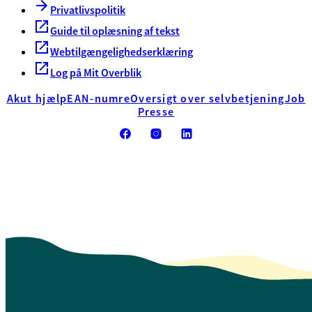
Privatlivspolitik
Guide til oplæsning af tekst
Webtilgængelighedserklæring
Log på Mit Overblik
Akut hjælp
EAN-numre
Oversigt over selvbetjening
Job
Presse