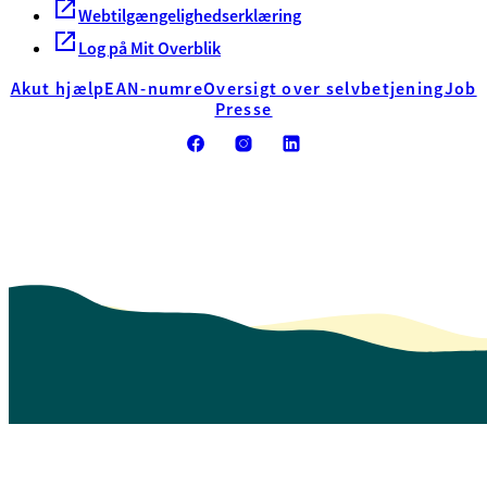
Webtilgængelighedserklæring
Log på Mit Overblik
Akut hjælp
EAN-numre
Oversigt over selvbetjening
Job
Presse