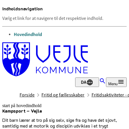
Indholdsnavigation
Vælg et link for at navigere til det respektive indhold.
gå til
Hovedindhold
DA
Menu
Forside
Fritid og fællesskaber
Fritidsaktiviteter -
start på hovedindhold
Kampsport – Vejle
senest opdateret 17. februar 2026
Dit barn lærer at tro på sig selv, sige fra og have det sjovt,
samtidig med at motorik og disciplin udvikles i et trygt