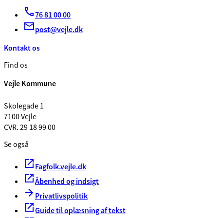
76 81 00 00
post@vejle.dk
Kontakt os
Find os
Vejle Kommune
Skolegade 1
7100 Vejle
CVR. 29 18 99 00
Se også
Fagfolk.vejle.dk
Åbenhed og indsigt
Privatlivspolitik
Guide til oplæsning af tekst