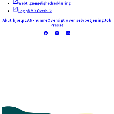
Webtilgængelighedserklæring
Log på Mit Overblik
Akut hjælp
EAN-numre
Oversigt over selvbetjening
Job
Presse