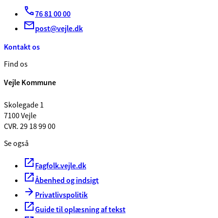
76 81 00 00
post@vejle.dk
Kontakt os
Find os
Vejle Kommune
Skolegade 1
7100 Vejle
CVR. 29 18 99 00
Se også
Fagfolk.vejle.dk
Åbenhed og indsigt
Privatlivspolitik
Guide til oplæsning af tekst