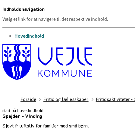
Indholdsnavigation
Vælg et link for at navigere til det respektive indhold.
gå til
Hovedindhold
Forside
Fritid og fællesskaber
Fritidsaktiviteter -
start på hovedindhold
Spejder - Vinding
senest opdateret 17. februar 2026
Sjovt friluftsliv for familier med små børn.