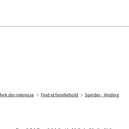
 dyrk din interesse
Find et familiehold
Spejder - Vinding