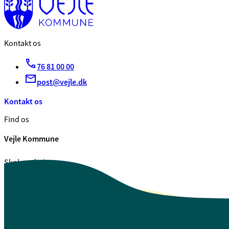
Kontakt os
76 81 00 00
post@vejle.dk
Kontakt os
Find os
Vejle Kommune
Skolegade 1
7100 Vejle
CVR. 29 18 99 00
Se også
Fagfolk.vejle.dk