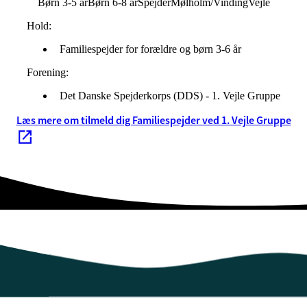
Børn 3-5 år
Børn 6-8 år
Spejder
Mølholm/Vinding
Vejle
Hold:
Familiespejder for forældre og børn 3-6 år
Forening:
Det Danske Spejderkorps (DDS) - 1. Vejle Gruppe
Læs mere om tilmeld dig Familiespejder ved 1. Vejle Gruppe