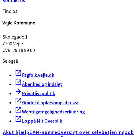
Kontakt os
Find os
Vejle Kommune
Skolegade 1
7100 Vejle
CVR. 29 18 99 00
Se også
Fagfolk.vejle.dk
Åbenhed og indsigt
Privatlivspolitik
Guide til oplæsning af tekst
Webtilgængelighedserklæring
Log på Mit Overblik
Akut hjælp
EAN-numre
Oversigt over selvbetjening
Job