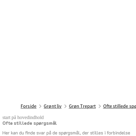
Forside
Grønt liv
Grøn Trepart
Ofte stillede s
start på hovedindhold
Ofte stillede spørgsmål
senest opdateret 1. juni 2026
Her kan du finde svar på de spørgsmål, der stilles i forbindelse