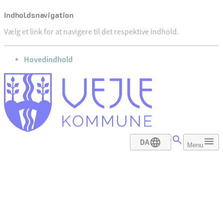
Indholdsnavigation
Vælg et link for at navigere til det respektive indhold.
gå til
Hovedindhold
DA
Menu