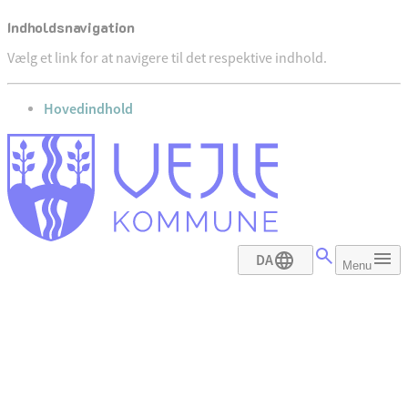
Indholdsnavigation
Vælg et link for at navigere til det respektive indhold.
gå til
Hovedindhold
DA
Menu