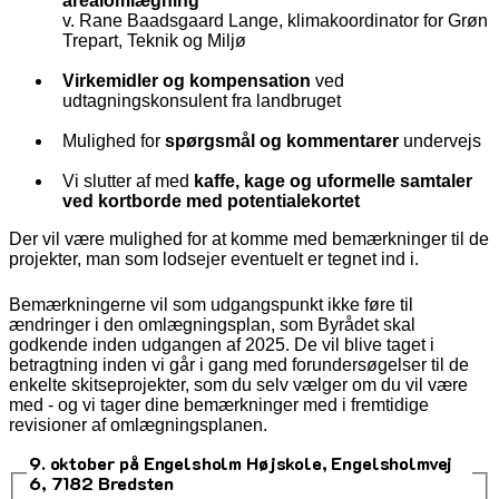
arealomlægning
v. Rane Baadsgaard Lange, klimakoordinator for Grøn
Trepart, Teknik og Miljø
Virkemidler og kompensation
ved
udtagningskonsulent fra landbruget
Mulighed for
spørgsmål og kommentarer
undervejs
Vi slutter af med
kaffe, kage og uformelle samtaler
ved kortborde med potentialekortet
Der vil være mulighed for at komme med bemærkninger til de
projekter, man som lodsejer eventuelt er tegnet ind i.
Bemærkningerne vil som udgangspunkt ikke føre til
ændringer i den omlægningsplan, som Byrådet skal
godkende inden udgangen af 2025. De vil blive taget i
betragtning inden vi går i gang med forundersøgelser til de
enkelte skitseprojekter, som du selv vælger om du vil være
med - og vi tager dine bemærkninger med i fremtidige
revisioner af omlægningsplanen.
9. oktober på Engelsholm Højskole, Engelsholmvej
6, 7182 Bredsten