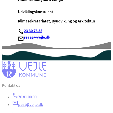
Udviklingskonsulent
Klimasekretariatet, Byudvikling og Arkitektur
23 30 78 35
reasg@vejle.dk
Kontakt os
76 81 00 00
post@vejle.dk