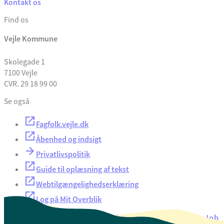
Kontakt os
Find os
Vejle Kommune
Skolegade 1
7100 Vejle
CVR. 29 18 99 00
Se også
Fagfolk.vejle.dk
Åbenhed og indsigt
Privatlivspolitik
Guide til oplæsning af tekst
Webtilgængelighedserklæring
Log på Mit Overblik
Akut hjælp
EAN-numre
Oversigt over selvbetjening
Job