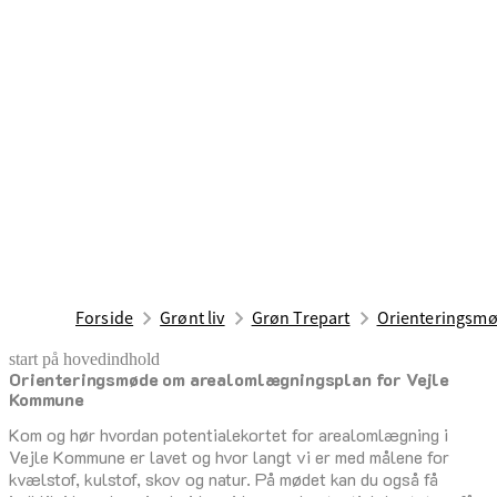
Forside
Grønt liv
Grøn Trepart
Orienteringsmø
start på hovedindhold
Orienteringsmøde om arealomlægningsplan for Vejle
senest opdateret 17. februar 2026
Kommune
Kom og hør hvordan potentialekortet for arealomlægning i
Vejle Kommune er lavet og hvor langt vi er med målene for
kvælstof, kulstof, skov og natur. På mødet kan du også få