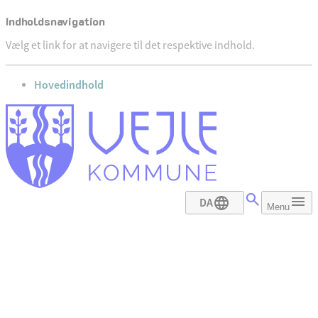
Indholdsnavigation
Vælg et link for at navigere til det respektive indhold.
gå til
Hovedindhold
DA
Menu