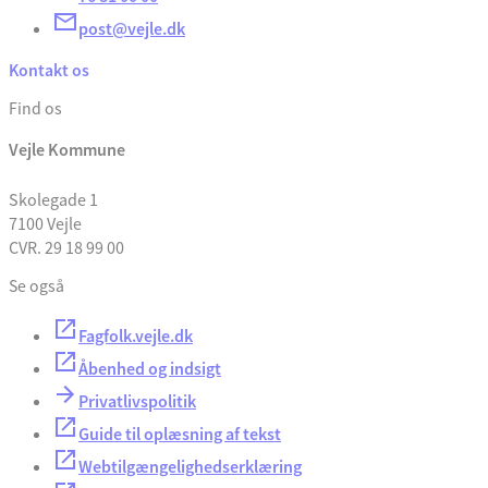
post@vejle.dk
Kontakt os
Find os
Vejle Kommune
Skolegade 1
7100 Vejle
CVR. 29 18 99 00
Se også
Fagfolk.vejle.dk
Åbenhed og indsigt
Privatlivspolitik
Guide til oplæsning af tekst
Webtilgængelighedserklæring