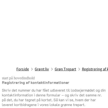
Forside
Grønt liv
Grøn Trepart
Registrering af
start på hovedindhold
Registrering af kontaktinformationer
senest opdateret 17. februar 2026
Skriv det nummer du har fået udleveret til lodsejermødet og din
kontaktinformation i denne formular – og skriv det samme nr.
på det, du har tegnet på kortet. Så kan vi se, hvem der har
leveret kortbidragene i vores lokale grønne trepart.