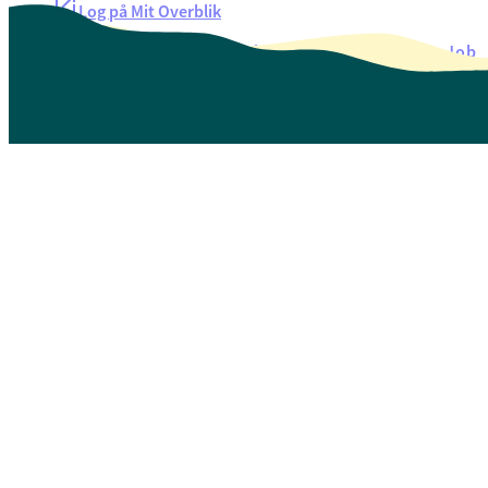
Log på Mit Overblik
Akut hjælp
EAN-numre
Oversigt over selvbetjening
Job
Presse