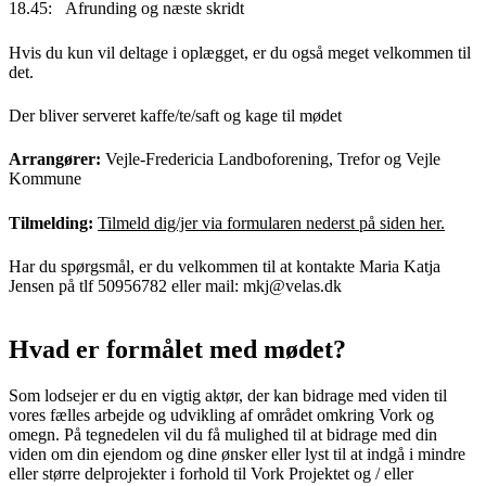
18.45: Afrunding og næste skridt
Hvis du kun vil deltage i oplægget, er du også meget velkommen til
det.
Der bliver serveret kaffe/te/saft og kage til mødet
Arrangører:
Vejle-Fredericia Landboforening, Trefor og Vejle
Kommune
Tilmelding:
Tilmeld dig/jer via formularen nederst på siden her.
Har du spørgsmål, er du velkommen til at kontakte Maria Katja
Jensen på tlf 50956782 eller mail: mkj@velas.dk
Hvad er formålet med mødet?
Som lodsejer er du en vigtig aktør, der kan bidrage med viden til
vores fælles arbejde og udvikling af området omkring Vork og
omegn. På tegnedelen vil du få mulighed til at bidrage med din
viden om din ejendom og dine ønsker eller lyst til at indgå i mindre
eller større delprojekter i forhold til Vork Projektet og / eller