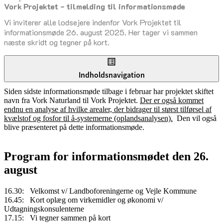
Vork Projektet - tilmelding til informationsmøde
senest opdateret 17. februar 2026
Vi inviterer alle lodsejere indenfor Vork Projektet til
informationsmøde 26. august 2025. Her tager vi sammen
næste skridt og tegner på kort.
Indholdsnavigation
Siden sidste informationsmøde tilbage i februar har projektet skiftet
navn fra Vork Naturland til Vork Projektet.
Der er også kommet
endnu en analyse af hvilke arealer, der bidrager til størst tilførsel af
kvælstof og fosfor til å-systemerne (oplandsanalysen).
Den vil også
blive præsenteret på dette informationsmøde.
Program for informationsmødet den 26.
august
16.30: Velkomst v/ Landboforeningerne og Vejle Kommune
16.45: Kort oplæg om virkemidler og økonomi v/
Udtagningskonsulenterne
17.15: Vi tegner sammen på kort