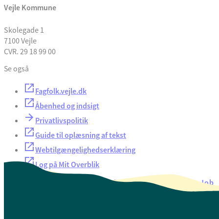
Vejle Kommune
Skolegade 1
7100 Vejle
CVR. 29 18 99 00
Se også
Fagfolk.vejle.dk
Åbenhed og indsigt
Privatlivspolitik
Guide til oplæsning af tekst
Webtilgængelighedserklæring
Log på Mit Overblik
Akut hjælp
EAN-numre
Oversigt over selvbetjening
Job
Presse