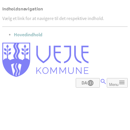
Indholdsnavigation
Vælg et link for at navigere til det respektive indhold.
gå til
Hovedindhold
DA
Menu