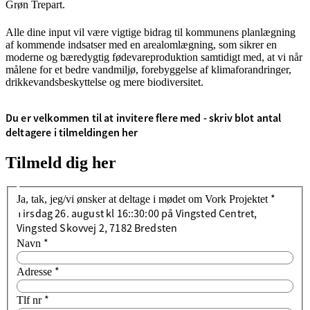
Grøn Trepart.
Alle dine input vil være vigtige bidrag til kommunens planlægning
af kommende indsatser med en arealomlægning, som sikrer en
moderne og bæredygtig fødevareproduktion samtidigt med, at vi når
målene for et bedre vandmiljø, forebyggelse af klimaforandringer,
drikkevandsbeskyttelse og mere biodiversitet.
Du er velkommen til at invitere flere med - skriv blot antal
deltagere i tilmeldingen her
Tilmeld dig her
*
Ja, tak, jeg/vi ønsker at deltage i mødet om Vork Projektet
Tirsdag 26. august kl 16::30:00 på Vingsted Centret,
Vingsted Skovvej 2, 7182 Bredsten
*
Navn
*
Adresse
*
Tlf nr