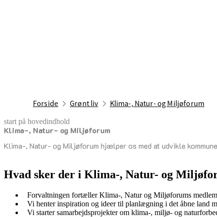
Forside
Grønt liv
Klima-, Natur- og Miljøforum
start på hovedindhold
Klima-, Natur- og Miljøforum
senest opdateret 21. oktober 2025
Klima-, Natur- og Miljøforum hjælper os med at udvikle kommunen
Hvad sker der i Klima-, Natur- og Miljøf
Forvaltningen fortæller Klima-, Natur og Miljøforums medlemm
Vi henter inspiration og ideer til planlægning i det åbne lan
Vi starter samarbejdsprojekter om klima-, miljø- og naturforb