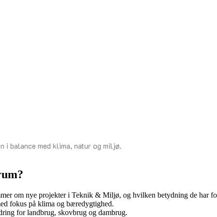
 i balance med klima, natur og miljø.
orum?
er om nye projekter i Teknik & Miljø, og hvilken betydning de har for
d med fokus på klima og bæredygtighed.
edring for landbrug, skovbrug og dambrug.