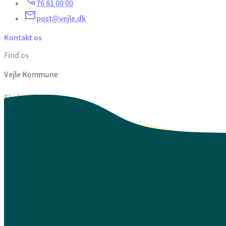
76 81 00 00
post@vejle.dk
Kontakt os
Find os
Vejle Kommune
Skolegade 1
7100 Vejle
CVR. 29 18 99 00
Se også
Fagfolk.vejle.dk
Åbenhed og indsigt
Privatlivspolitik
Guide til oplæsning af tekst
Webtilgængelighedserklæring