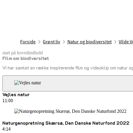
Forside
Grønt liv
Natur og biodiversitet
Vilde V
start på hovedindhold
Film om biodiversitet
senest opdateret 26. marts 2025
Vi har samlet en række inspirerende film og videoklip om natur og
Vejles natur
11:00
Naturgenopretning Skærsø, Den Danske Naturfond 2022
4:14