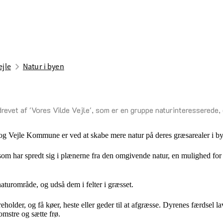
ejle
Natur i byen
drevet af 'Vores Vilde Vejle', som er en gruppe naturinteresserede, 
 og Vejle Kommune er ved at skabe mere natur på deres græsarealer i b
er, som har spredt sig i plænerne fra den omgivende natur, en mulighed for
aturområde, og udså dem i felter i græsset.
reholder, og få køer, heste eller geder til at afgræsse. Dyrenes færdsel la
lomstre og sætte frø.