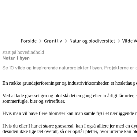
Forside
Grønt liv
Natur og biodiversitet
Vilde V
start på hovedindhold
Natur i byen
senest opdateret 26. marts 2025
Se 10 vilde og inspirerende naturprojekter i byen. Projekterne er 
En række grundejerforeninger og industrivirksomheder, et høsletlaug
Ved at lade græsset gro og blot slå det en gang eller to årligt får urt
sommerfugle, bier og svirrefluer.
Hvis man vil have flere blomster kan man samle frø i et nærliggende n
Hvis du eller I har et større græsareal, kan I også alliere jer med en dy
desuden ikke lige tæt overalt, så der opstår pletter, hvor urterne kan b