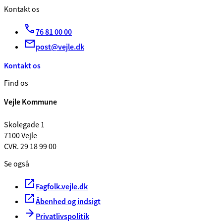
Kontakt os
76 81 00 00
post@vejle.dk
Kontakt os
Find os
Vejle Kommune
Skolegade 1
7100 Vejle
CVR. 29 18 99 00
Se også
Fagfolk.vejle.dk
Åbenhed og indsigt
Privatlivspolitik