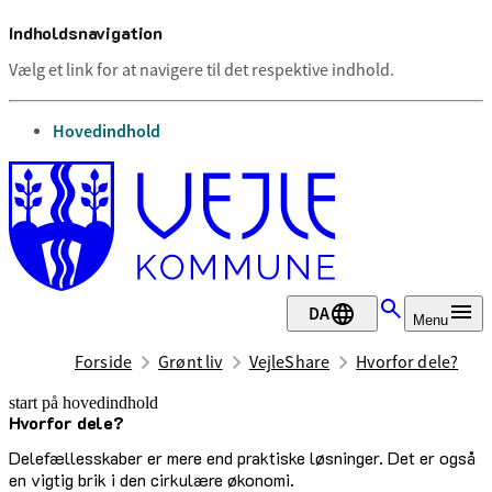
Indholdsnavigation
Vælg et link for at navigere til det respektive indhold.
gå til
Hovedindhold
DA
Menu
Forside
Grønt liv
VejleShare
Hvorfor dele?
start på hovedindhold
Hvorfor dele?
senest opdateret 22. januar 2026
Delefællesskaber er mere end praktiske løsninger. Det er også
en vigtig brik i den cirkulære økonomi.