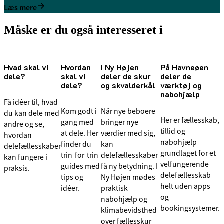
Læs mere
Måske er du også interesseret i
Hvad skal vi
Hvordan
I Ny Højen
På Havneøen
dele?
skal vi
deler de skur
deler de
dele?
og skvalderkål
værktøj og
nabohjælp
Få idéer til, hvad
Kom godt i
Når nye beboere
du kan dele med
Her er fællesskab,
gang med
bringer nye
andre og se,
tillid og
at dele. Her
værdier med sig,
hvordan
nabohjælp
finder du
kan
delefællesskaber
grundlaget for et
trin-for-trin
delefællesskaber
kan fungere i
velfungerende
guides med
få ny betydning. I
praksis.
delefællesskab -
tips og
Ny Højen mødes
helt uden apps
idéer.
praktisk
og
nabohjælp og
bookingsystemer.
klimabevidsthed
over fællesskur