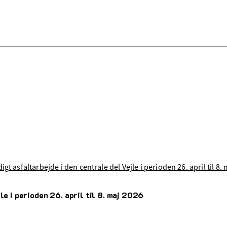
igt asfaltarbejde i den centrale del Vejle i perioden 26. april til 8.
le i perioden 26. april til 8. maj 2026