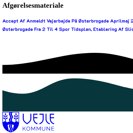
Afgørelsesmateriale
Accept Af Anmeldt Vejarbejde På Østerbrogade Aprilmaj
Østerbrogade Fra 2 Til 4 Spor Tidsplan, Etablering Af Sli