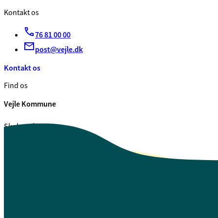
Kontakt os
76 81 00 00
post@vejle.dk
Kontakt os
Find os
Vejle Kommune
Skolegade 1
7100 Vejle
CVR. 29 18 99 00
Se også
Fagfolk.vejle.dk
Åbenhed og indsigt
Privatlivspolitik