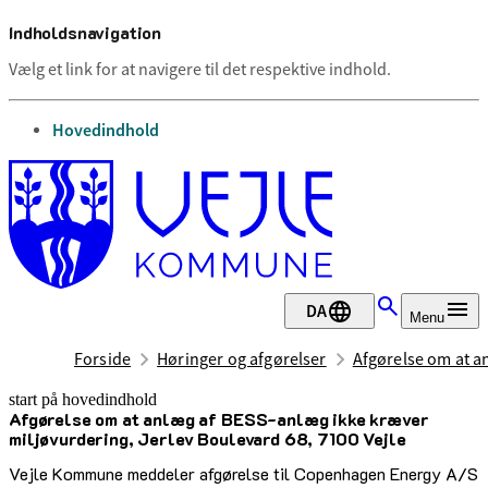
Indholdsnavigation
Vælg et link for at navigere til det respektive indhold.
gå til
Hovedindhold
DA
Menu
Forside
Høringer og afgørelser
Afgørelse om at a
start på hovedindhold
Afgørelse om at anlæg af BESS-anlæg ikke kræver
senest opdateret 10. juli 2026
miljøvurdering, Jerlev Boulevard 68, 7100 Vejle
Vejle Kommune meddeler afgørelse til Copenhagen Energy A/S