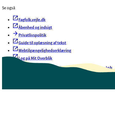
Se også
Fagfolk.vejle.dk
Åbenhed og indsigt
Privatlivspolitik
Guide til oplæsning af tekst
Webtilgængelighedserklæring
Log på Mit Overblik
Akut hjælp
EAN-numre
Oversigt over selvbetjening
Job
Presse