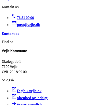
Kontakt os
76 81 00 00
post@vejle.dk
Kontakt os
Find os
Vejle Kommune
Skolegade 1
7100 Vejle
CVR. 29 18 99 00
Se også
Fagfolk.vejle.dk
Åbenhed og indsigt
Privatlivspolitik