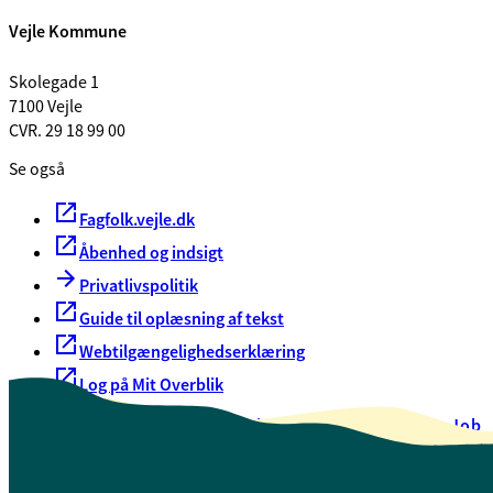
Vejle Kommune
Skolegade 1
7100 Vejle
CVR. 29 18 99 00
Se også
Fagfolk.vejle.dk
Åbenhed og indsigt
Privatlivspolitik
Guide til oplæsning af tekst
Webtilgængelighedserklæring
Log på Mit Overblik
Akut hjælp
EAN-numre
Oversigt over selvbetjening
Job
Presse