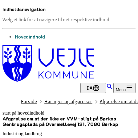
Indholdsnavigation
Vælg et link for at navigere til det respektive indhold.
gå til
Hovedindhold
DA
Menu
Forside
Høringer og afgørelser
Afgørelse om at d
start på hovedindhold
Afgørelse om at der ikke er VVM-pligt på Børkop
senest opdateret 27. juni 2025
Genbrugsplads på Overmøllevej 121, 7080 Børkop
Industri og landbrug