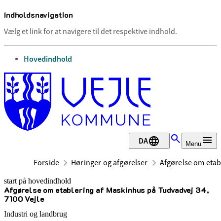
Indholdsnavigation
Vælg et link for at navigere til det respektive indhold.
gå til
Hovedindhold
DA
Menu
Forside
Høringer og afgørelser
Afgørelse om etab
start på hovedindhold
Afgørelse om etablering af Maskinhus på Tudvadvej 34,
senest opdateret 3. juni 2025
7100 Vejle
Industri og landbrug