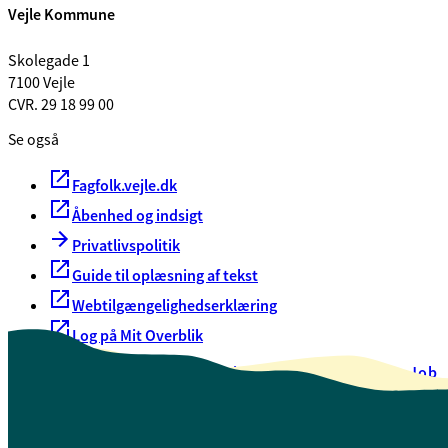
Vejle Kommune
Skolegade 1
7100 Vejle
CVR. 29 18 99 00
Se også
Fagfolk.vejle.dk
Åbenhed og indsigt
Privatlivspolitik
Guide til oplæsning af tekst
Webtilgængelighedserklæring
Log på Mit Overblik
Akut hjælp
EAN-numre
Oversigt over selvbetjening
Job
Presse