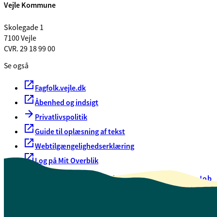
Vejle Kommune
Skolegade 1
7100 Vejle
CVR. 29 18 99 00
Se også
Fagfolk.vejle.dk
Åbenhed og indsigt
Privatlivspolitik
Guide til oplæsning af tekst
Webtilgængelighedserklæring
Log på Mit Overblik
Akut hjælp
EAN-numre
Oversigt over selvbetjening
Job
Presse