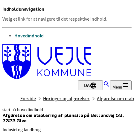
Indholdsnavigation
Vælg et link for at navigere til det respektive indhold.
gå til
Hovedindhold
DA
Menu
Forside
Høringer og afgørelser
Afgørelse om etabl
start på hovedindhold
Afgørelse om etablering af plansilo på Bøllundvej 53,
senest opdateret 27. maj 2025
7323 Give
Industri og landbrug