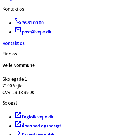
Kontakt os
76 81 00 00
post@vejle.dk
Kontakt os
Find os
Vejle Kommune
Skolegade 1
7100 Vejle
CVR. 29 18 99 00
Se også
Fagfolk.vejle.dk
Åbenhed og indsigt
Privatlivspolitik