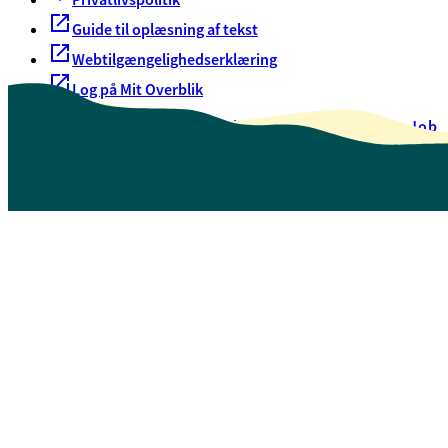
Guide til oplæsning af tekst
Webtilgængelighedserklæring
Log på Mit Overblik
Akut hjælp
EAN-numre
Oversigt over selvbetjening
Job
Presse