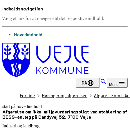
Indholdsnavigation
Vælg et link for at navigere til det respektive indhold.
gå til
Hovedindhold
DA
Menu
Forside
Høringer og afgørelser
Afgørelse om ikke
start på hovedindhold
Afgørelse om ikke-miljøvurderingspligt ved etablering af
senest opdateret 11. december 2025
BESS-anlæg på Dandyvej 52, 7100 Vejle
Industri og landbrug