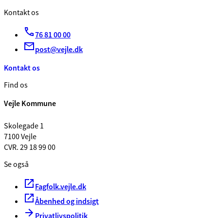
Kontakt os
76 81 00 00
post@vejle.dk
Kontakt os
Find os
Vejle Kommune
Skolegade 1
7100 Vejle
CVR. 29 18 99 00
Se også
Fagfolk.vejle.dk
Åbenhed og indsigt
Privatlivspolitik