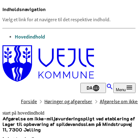
Indholdsnavigation
Vælg et link for at navigere til det respektive indhold.
gå til
Hovedindhold
DA
Menu
Forside
Høringer og afgørelser
Afgørelse om ikke-
start på hovedindhold
Afgørelse om ikke-miljøvurderingspligt ved etablering af
senest opdateret 9. september 2025
lager til opbevaring af spildevandsslam på Mindstrupvej
11, 7300 Jelling