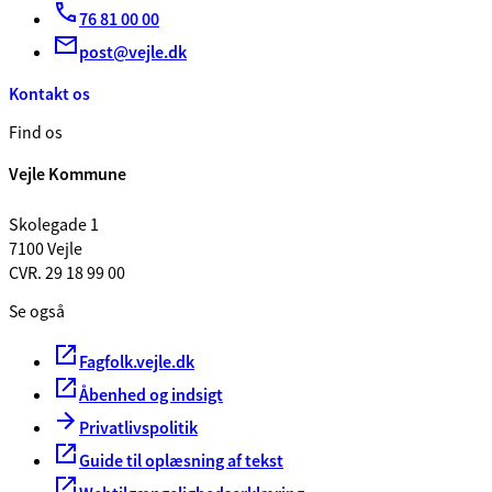
76 81 00 00
post@vejle.dk
Kontakt os
Find os
Vejle Kommune
Skolegade 1
7100 Vejle
CVR. 29 18 99 00
Se også
Fagfolk.vejle.dk
Åbenhed og indsigt
Privatlivspolitik
Guide til oplæsning af tekst