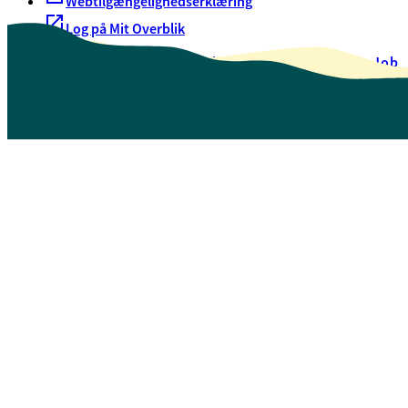
Webtilgængelighedserklæring
Log på Mit Overblik
Akut hjælp
EAN-numre
Oversigt over selvbetjening
Job
Presse