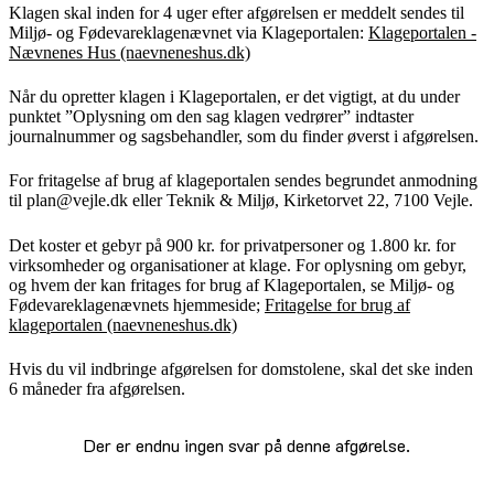
Klagen skal inden for 4 uger efter afgørelsen er meddelt sendes til
Miljø- og Fødevareklagenævnet via Klageportalen:
Klageportalen -
Nævnenes Hus (naevneneshus.dk)
Når du opretter klagen i Klageportalen, er det vigtigt, at du under
punktet ”Oplysning om den sag klagen vedrører” indtaster
journalnummer og sagsbehandler, som du finder øverst i afgørelsen.
For fritagelse af brug af klageportalen sendes begrundet anmodning
til plan@vejle.dk eller Teknik & Miljø, Kirketorvet 22, 7100 Vejle.
Det koster et gebyr på 900 kr. for privatpersoner og 1.800 kr. for
virksomheder og organisationer at klage. For oplysning om gebyr,
og hvem der kan fritages for brug af Klageportalen, se Miljø- og
Fødevareklagenævnets hjemmeside;
Fritagelse for brug af
klageportalen (naevneneshus.dk)
Hvis du vil indbringe afgørelsen for domstolene, skal det ske inden
6 måneder fra afgørelsen.
Der er endnu ingen svar på denne afgørelse.