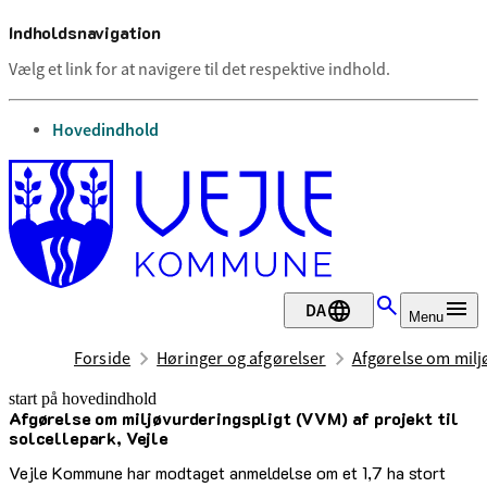
Indholdsnavigation
Vælg et link for at navigere til det respektive indhold.
gå til
Hovedindhold
DA
Menu
Forside
Høringer og afgørelser
Afgørelse om miljø
start på hovedindhold
Afgørelse om miljøvurderingspligt (VVM) af projekt til
senest opdateret 22. april 2025
solcellepark, Vejle
Vejle Kommune har modtaget anmeldelse om et 1,7 ha stort