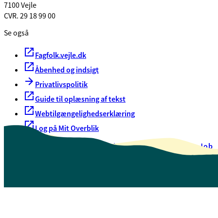
7100 Vejle
CVR. 29 18 99 00
Se også
Fagfolk.vejle.dk
Åbenhed og indsigt
Privatlivspolitik
Guide til oplæsning af tekst
Webtilgængelighedserklæring
Log på Mit Overblik
Akut hjælp
EAN-numre
Oversigt over selvbetjening
Job
Presse