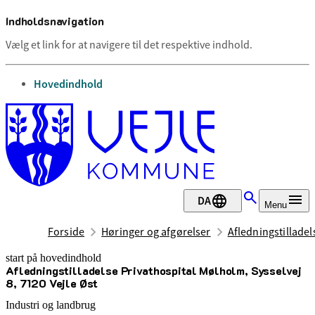
Indholdsnavigation
Vælg et link for at navigere til det respektive indhold.
gå til
Hovedindhold
DA
Menu
Forside
Høringer og afgørelser
Afledningstilladel
start på hovedindhold
Afledningstilladelse Privathospital Mølholm, Sysselvej
senest opdateret 10. juni 2026
8, 7120 Vejle Øst
Industri og landbrug