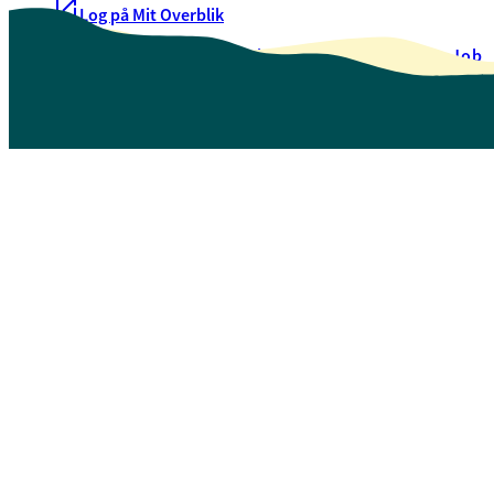
Log på Mit Overblik
Akut hjælp
EAN-numre
Oversigt over selvbetjening
Job
Presse