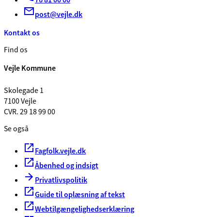
post@vejle.dk
Kontakt os
Find os
Vejle Kommune
Skolegade 1
7100 Vejle
CVR. 29 18 99 00
Se også
Fagfolk.vejle.dk
Åbenhed og indsigt
Privatlivspolitik
Guide til oplæsning af tekst
Webtilgængelighedserklæring