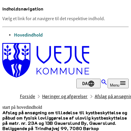
Indholdsnavigation
Vælg et link for at navigere til det respektive indhold.
gå til
Hovedindhold
DA
Menu
Forside
Høringer og afgørelser
Afslag på ansøgnin
start på hovedindhold
Afslag på ansøgning om tilladelse til kystbeskyttelse og
senest opdateret 25. juli 2025
påbud om fysisk lovliggørelse af ulovlig kystbeskyttelse
på matr. nr. 23A og 13B Gauerslund By, Gauerslund.
Beliggende på Trindhøjvej 99, 7080 Børkop