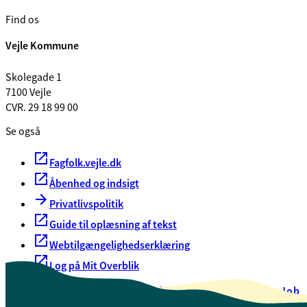
Find os
Vejle Kommune
Skolegade 1
7100 Vejle
CVR. 29 18 99 00
Se også
Fagfolk.vejle.dk
Åbenhed og indsigt
Privatlivspolitik
Guide til oplæsning af tekst
Webtilgængelighedserklæring
Log på Mit Overblik
Akut hjælp
EAN-numre
Oversigt over selvbetjening
Job
Presse