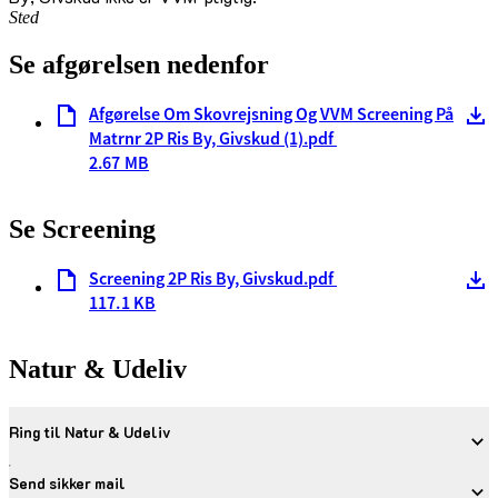
Sted
Se afgørelsen nedenfor
Afgørelse Om Skovrejsning Og VVM Screening På
Matrnr 2P Ris By, Givskud (1).pdf
2.67 MB
Se Screening
Screening 2P Ris By, Givskud.pdf
117.1 KB
Natur & Udeliv
Ring til Natur & Udeliv
Send sikker mail