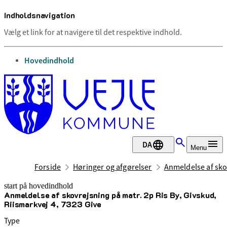
Indholdsnavigation
Vælg et link for at navigere til det respektive indhold.
gå til
Hovedindhold
DA
Menu
Forside
Høringer og afgørelser
Anmeldelse af skov
start på hovedindhold
Anmeldelse af skovrejsning på matr. 2p Ris By, Givskud,
senest opdateret 1. maj 2025
Riismarkvej 4, 7323 Give
Type