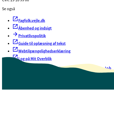
Se også
Fagfolk.vejle.dk
Åbenhed og indsigt
Privatlivspolitik
Guide til oplæsning af tekst
Webtilgængelighedserklæring
Log på Mit Overblik
Akut hjælp
EAN-numre
Oversigt over selvbetjening
Job
Presse