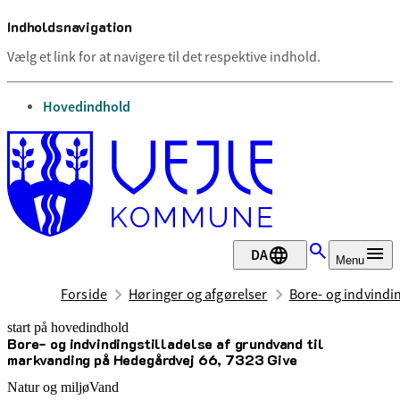
Indholdsnavigation
Vælg et link for at navigere til det respektive indhold.
gå til
Hovedindhold
DA
Menu
Forside
Høringer og afgørelser
Bore- og indvindi
start på hovedindhold
Bore- og indvindingstilladelse af grundvand til
senest opdateret 20. april 2026
markvanding på Hedegårdvej 66, 7323 Give
Natur og miljø
Vand