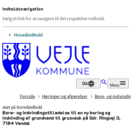
Indholdsnavigation
Vælg et link for at navigere til det respektive indhold.
gå til
Hovedindhold
DA
Menu
Forside
Høringer og afgørelser
Bore- og indvindin
start på hovedindhold
Bore- og indvindingstilladelse til en ny boring og
senest opdateret 22. april 2025
indvinding af grundvand til grusvask på Sdr. Ringvej 3,
7184 Vandel