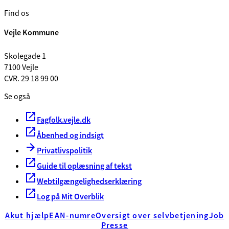
Find os
Vejle Kommune
Skolegade 1
7100 Vejle
CVR. 29 18 99 00
Se også
Fagfolk.vejle.dk
Åbenhed og indsigt
Privatlivspolitik
Guide til oplæsning af tekst
Webtilgængelighedserklæring
Log på Mit Overblik
Akut hjælp
EAN-numre
Oversigt over selvbetjening
Job
Presse