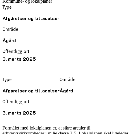
Kommune- og lokalplaner
Type
Afgørelser og tilladelser
Område
Ågård
Offentliggjort
3. marts 2025
Type
Område
Afgørelser og tilladelser
Ågård
Offentliggjort
3. marts 2025
Formålet med lokalplanen er, at sikre arealer til
erhvervsvirksomheder i miljøklasse 3-5. Lokalplanen skal ligeledes