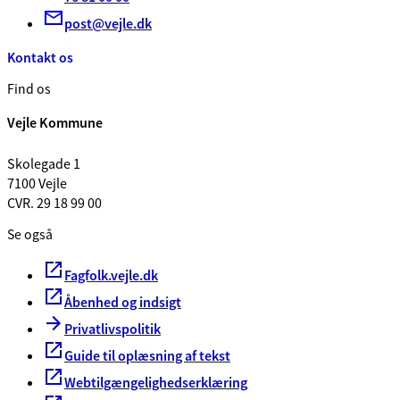
post@vejle.dk
Kontakt os
Find os
Vejle Kommune
Skolegade 1
7100 Vejle
CVR. 29 18 99 00
Se også
Fagfolk.vejle.dk
Åbenhed og indsigt
Privatlivspolitik
Guide til oplæsning af tekst
Webtilgængelighedserklæring