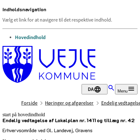
Indholdsnavigation
Vælg et link for at navigere til det respektive indhold.
gå til
Hovedindhold
DA
Menu
Forside
Høringer og afgørelser
Endelig vedtagelse
start på hovedindhold
Endelig vedtagelse af Lokalplan nr. 1411 og tillæg nr. 42
senest opdateret 22. april 2025
Erhvervsområde ved Gl. Landevej, Gravens