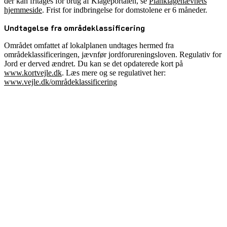
der kan fritages for brug af Klageportalen, se
Planklagenævnets
hjemmeside
. Frist for indbringelse for domstolene er 6 måneder.
Undtagelse fra områdeklassificering
Området omfattet af lokalplanen undtages hermed fra
områdeklassificeringen, jævnfør jordforureningsloven. Regulativ for
Jord er derved ændret. Du kan se det opdaterede kort på
www.kortvejle.dk
. Læs mere og se regulativet her:
www.vejle.dk/områdeklassificering