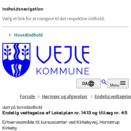
Indholdsnavigation
Vælg et link for at navigere til det respektive indhold.
gå til
Hovedindhold
DA
Menu
Forside
Høringer og afgørelser
Endelig vedtagelse
start på hovedindhold
Endelig vedtagelse af Lokalplan nr. 1413 og tillæg nr. 45
senest opdateret 22. april 2025
Erhvervsområde til kursuscenter ved Kirkebyvej, Hornstrup
Kirkeby