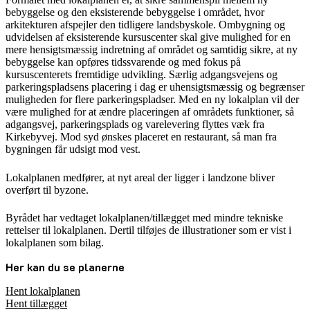
bebyggelse og den eksisterende bebyggelse i området, hvor
arkitekturen afspejler den tidligere landsbyskole. Ombygning og
udvidelsen af eksisterende kursuscenter skal give mulighed for en
mere hensigtsmæssig indretning af området og samtidig sikre, at ny
bebyggelse kan opføres tidssvarende og med fokus på
kursuscenterets fremtidige udvikling. Særlig adgangsvejens og
parkeringspladsens placering i dag er uhensigtsmæssig og begrænser
muligheden for flere parkeringspladser. Med en ny lokalplan vil der
være mulighed for at ændre placeringen af områdets funktioner, så
adgangsvej, parkeringsplads og varelevering flyttes væk fra
Kirkebyvej. Mod syd ønskes placeret en restaurant, så man fra
bygningen får udsigt mod vest.
Lokalplanen medfører, at nyt areal der ligger i landzone bliver
overført til byzone.
Byrådet har vedtaget lokalplanen/tillægget med mindre tekniske
rettelser til lokalplanen. Dertil tilføjes de illustrationer som er vist i
lokalplanen som bilag.
Her kan du se planerne
Hent lokalplanen
Hent tillægget