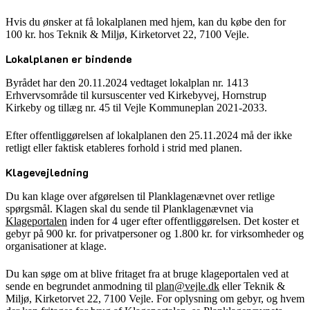
Hvis du ønsker at få lokalplanen med hjem, kan du købe den for
100 kr. hos Teknik & Miljø, Kirketorvet 22, 7100 Vejle.
Lokalplanen er bindende
Byrådet har den 20.11.2024 vedtaget lokalplan nr. 1413
Erhvervsområde til kursuscenter ved Kirkebyvej, Hornstrup
Kirkeby og tillæg nr. 45 til Vejle Kommuneplan 2021-2033.
Efter offentliggørelsen af lokalplanen den 25.11.2024 må der ikke
retligt eller faktisk etableres forhold i strid med planen.
Klagevejledning
Du kan klage over afgørelsen til Planklagenævnet over retlige
spørgsmål. Klagen skal du sende til Planklagenævnet via
Klageportalen
inden for 4 uger efter offentliggørelsen. Det koster et
gebyr på 900 kr. for privatpersoner og 1.800 kr. for virksomheder og
organisationer at klage.
Du kan søge om at blive fritaget fra at bruge klageportalen ved at
sende en begrundet anmodning til
plan@vejle.dk
eller Teknik &
Miljø, Kirketorvet 22, 7100 Vejle. For oplysning om gebyr, og hvem