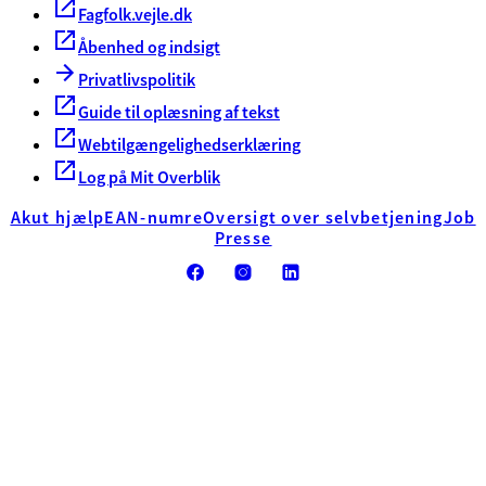
Fagfolk.vejle.dk
Åbenhed og indsigt
Privatlivspolitik
Guide til oplæsning af tekst
Webtilgængelighedserklæring
Log på Mit Overblik
Akut hjælp
EAN-numre
Oversigt over selvbetjening
Job
Presse