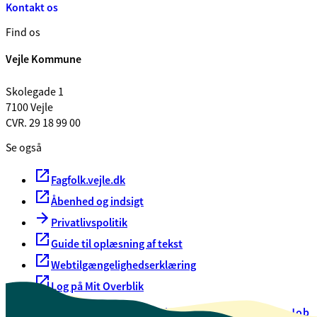
Kontakt os
Find os
Vejle Kommune
Skolegade 1
7100 Vejle
CVR. 29 18 99 00
Se også
Fagfolk.vejle.dk
Åbenhed og indsigt
Privatlivspolitik
Guide til oplæsning af tekst
Webtilgængelighedserklæring
Log på Mit Overblik
Akut hjælp
EAN-numre
Oversigt over selvbetjening
Job