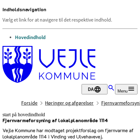
Indholdsnavigation
Vælg et link for at navigere til det respektive indhold.
gå til
Hovedindhold
DA
Menu
Forside
Høringer og afgørelser
Fjernvarmeforsyn
start på hovedindhold
Fjernvarmeforsyning af lokalplanområde 1114
senest opdateret 22. april 2025
Vejle Kommune har modtaget projektforslag om fjernvarme af
lokalplanområde 1114 i Vinding ved Ulvehavevej.