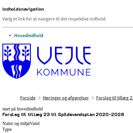
Indholdsnavigation
Vælg et link for at navigere til det respektive indhold.
gå til
Hovedindhold
Forside
Høringer og afgørelser
Forslag til tillæg
start på hovedindhold
Forslag til tillæg 23 til Spildevandsplan 2020-2028
senest opdateret 10. oktober 2025
Natur og miljø
Vand
Type