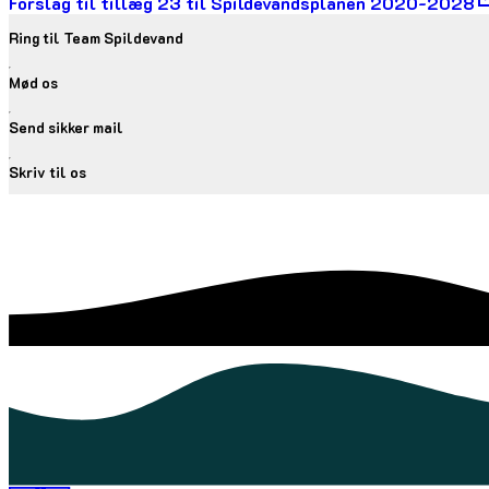
Forslag til tillæg 23 til Spildevandsplanen 2020-2028
Ring til Team Spildevand
Mød os
Send sikker mail
Skriv til os