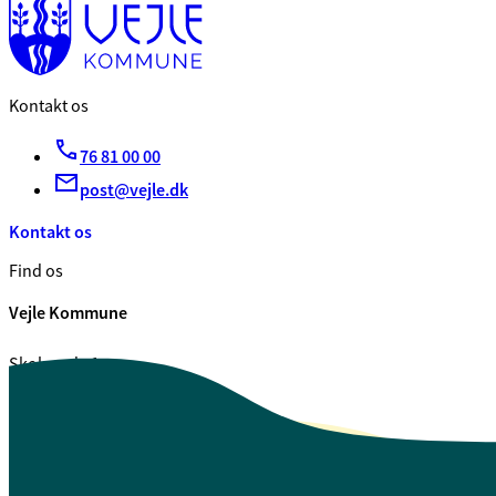
Kontakt os
76 81 00 00
post@vejle.dk
Kontakt os
Find os
Vejle Kommune
Skolegade 1
7100 Vejle
CVR. 29 18 99 00
Se også