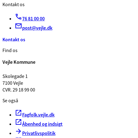
Kontakt os
76 81 00 00
post@vejle.dk
Kontakt os
Find os
Vejle Kommune
Skolegade 1
7100 Vejle
CVR. 29 18 99 00
Se også
Fagfolk.vejle.dk
Åbenhed og indsigt
Privatlivspolitik