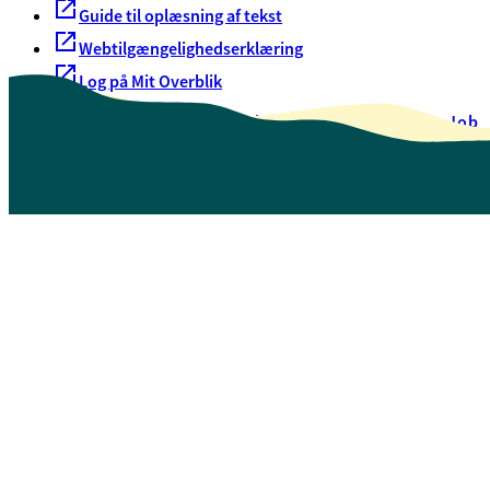
Guide til oplæsning af tekst
Webtilgængelighedserklæring
Log på Mit Overblik
Akut hjælp
EAN-numre
Oversigt over selvbetjening
Job
Presse