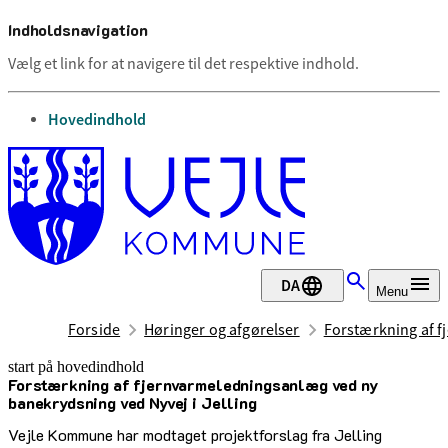
Indholdsnavigation
Vælg et link for at navigere til det respektive indhold.
gå til
Hovedindhold
DA
Menu
Forside
Høringer og afgørelser
Forstærkning af f
start på hovedindhold
Forstærkning af fjernvarmeledningsanlæg ved ny
senest opdateret 22. april 2025
banekrydsning ved Nyvej i Jelling
Vejle Kommune har modtaget projektforslag fra Jelling