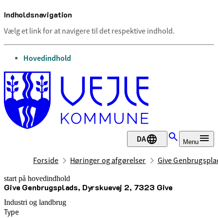
Indholdsnavigation
Vælg et link for at navigere til det respektive indhold.
gå til
Hovedindhold
DA
Menu
Forside
Høringer og afgørelser
Give Genbrugsplad
start på hovedindhold
Give Genbrugsplads, Dyrskuevej 2, 7323 Give
senest opdateret 9. december 2025
Industri og landbrug
Type