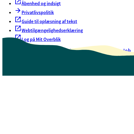
Åbenhed og indsigt
Privatlivspolitik
Guide til oplæsning af tekst
Webtilgængelighedserklæring
Log på Mit Overblik
Akut hjælp
EAN-numre
Oversigt over selvbetjening
Job
Presse